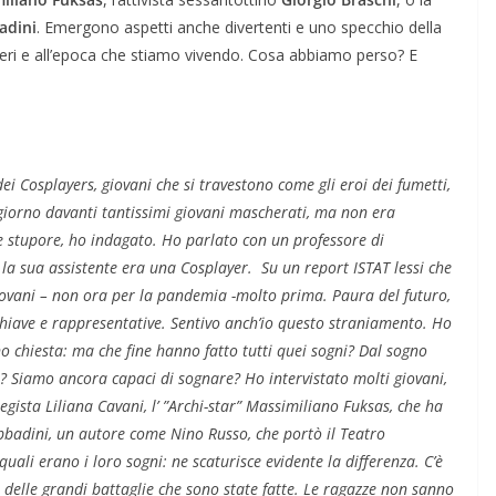
adini
. Emergono aspetti anche divertenti e uno specchio della
ideri e all’epoca che stiamo vivendo. Cosa abbiamo perso? E
ei Cosplayers, giovani che si travestono come gli eroi dei fumetti,
giorno davanti tantissimi giovani mascherati, ma non era
stupore, ho indagato. Ho parlato con un professore di
 la sua assistente era una Cosplayer. Su un report ISTAT lessi che
iovani – non ora per la pandemia -molto prima. Paura del futuro,
 chiave e rappresentative. Sentivo anch’io questo straniamento. Ho
ono chiesta: ma che fine hanno fatto tutti quei sogni? Dal sogno
ti? Siamo ancora capaci di sognare? Ho intervistato molti giovani,
regista Liliana Cavani, l’ ”Archi-star” Massimiliano Fuksas, che ha
Sabbadini, un autore come Nino Russo, che portò il Teatro
ali erano i loro sogni: ne scaturisce evidente la differenza. C’è
 delle grandi battaglie che sono state fatte. Le ragazze non sanno