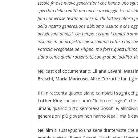
secolo fa e le nuove generazioni che hanno uno sg
specchio della realtà ma anche un viaggio tra desid
film numerose testimonianze di chi lottava allora per
della nostra generazione abbiamo vissuto e che ogg
dei giovani di oggi. Un tempo c’erano i comizi d’amor
insieme in un progetto che si chiama Futura ma che
Patrizia Fregonese de Filippo, ma forse quest’ultimo
siano come quelli raccontati, con grande lucidità, da
Nel cast del documentario:
Liliana Cavani
,
Massim
Braschi
,
Maria Mancuso
,
Alice Cerruti
e tanti gio
Il film racconta quanto siano cambiati i sogni dei 
Luther King
che proclamò: “Io ho un sogno”, che co
umani, quando tutto sembrava possibile, all’indivi
generazioni più giovani non hanno ideali, ma è da
Nel film si susseguono una serie di interviste che 
grande regista
Liliana Cavani
, “l’archi-star”
Massim