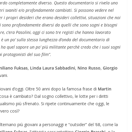
uardo completamente diverso. Questo documentario si rivela uno
eri svaniti e/o profondamente cambiati. Si possono vedere nel
 i propri desideri che erano desideri collettivi, situazioni che noi
i sono profondamente diversi da quelli che sono sogni e bisogni
e, c’era Pasolini, oggi ci sono tre registi che hanno lavorato
 è un po’ sulla stessa lunghezza d’onda del documentario di
 ha quel sapore un po’ più militante perchè credo che i suoi sogni
i protagonisti del suo film”.
iliano Fuksas
,
Linda Laura Sabbadini
,
Nino Russo
,
Giorgio
vani.
giovani d’oggi. Oltre 50 anni dopo la famosa frase di
Martin
sa è cambiato? Dal sogno collettivo, le lotte per i diritti
dualismo più sfrenato. Si ripete continuamente che oggi, le
vvero così?
alternano più giovani a personaggi e “outsider” del ’68, come la
iliano Fuksas
, l’attivista sessantottino
Giorgio Braschi
, o la