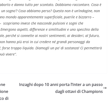
l’aborto e danno tutto per scontato. Dobbiamo raccontare. Cosa è
 un sogno’? Cosa abbiamo perso? Questa non è un’indagine, non
rano mondo apparentemente superficiale, puerile e bizzarro –
– scopriamo invece che nasconde pulsioni e sogni che
Emergono aspetti, differenze e similitudini e uno specchio della
, perché si connette ai nostri sentimenti, ai desideri, al futuro,
 non hanno più eroi in cui credere né grandi personaggi da
‘, forse troppo liquida. Diamogli un po’ di sostanza! Ci permetterà
uò vivere”.
one
Inzaghi dopo 10 anni porta l’Inter a un passo
zione
dagli ottavi di Champions
co di