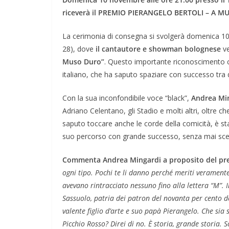
riceverà il PREMIO PIERANGELO BERTOLI – A M
La cerimonia di consegna si svolgerà domenica 10 
28), dove
il cantautore e showman bolognese
ve
Muso Duro”
. Questo importante riconoscimento ce
italiano, che ha saputo spaziare con successo tra di
Con la sua inconfondibile voce “black”,
Andrea Mi
Adriano Celentano, gli Stadio e molti altri, oltre ch
saputo toccare anche le corde della comicità, è s
suo percorso con grande successo, senza mai sc
Commenta Andrea Mingardi a proposito del pre
ogni tipo. Pochi te li danno perché meriti veramente
avevano rintracciato nessuno fino alla lettera “M”. I
Sassuolo, patria dei patron del novanta per cento de
valente figlio d’arte e suo papà Pierangelo. Che sia s
Picchio Rosso? Direi di no. È storia, grande storia. 