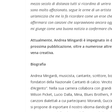
mezzo secolo di distanza tutti si ricordino di un’er
sono molto affezionato, segue le orme di un artista 
un’amicizia che me lo fa ricordare come un eroe che
affermarsi con canzoni che sopravvivono ancora oggi
mi giunge come una buona notizia a confermare che i
Attualmente, Andrea Mingardi è impegnato in dive
prossima pubblicazione, oltre a numerose altre 
vena creativa.
Biografia
Andrea Mingardi, musicista, cantante, scrittore, bol
fondatori della Nazionale Cantanti di calcio. Vincit
d’Argento”. Nella sua carriera collabora con grandi 
Wilson Picket, Lucio Dalla, Mina, Blues Brothers, P
canzoni dialettali a cui partecipano Morandi, Guccini
si propone di esportare il nostro idioma dandogli dig