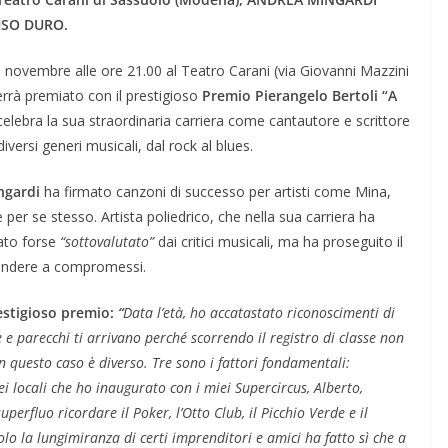
USO DURO.
novembre alle ore 21.00 al Teatro Carani (via Giovanni Mazzini
rrà premiato con il prestigioso
Premio Pierangelo Bertoli “A
lebra la sua straordinaria carriera come cantautore e scrittore
versi generi musicali, dal rock al blues.
ngardi
ha firmato canzoni di successo per artisti come Mina,
e per se stesso. Artista poliedrico, che nella sua carriera ha
tato forse
“sottovalutato”
dai critici musicali, ma ha proseguito il
endere a compromessi.
stigioso premio:
“
Data l’età, ho accatastato riconoscimenti di
 e parecchi ti arrivano perché scorrendo il registro di classe non
n questo caso è diverso. Tre sono i fattori fondamentali:
i locali che ho inaugurato con i miei Supercircus, Alberto,
uperfluo ricordare il Poker, l’Otto Club, il Picchio Verde e il
Solo la lungimiranza di certi imprenditori e amici ha fatto sì che a