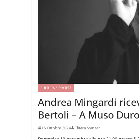
CULTURA E SOCIETÀ
Andrea Mingardi ricev
Bertoli – A Muso Dur
15 Ottobre 2024
Chiara Stanzani
Domenica 10 novembre alle ore 21.00 presso i