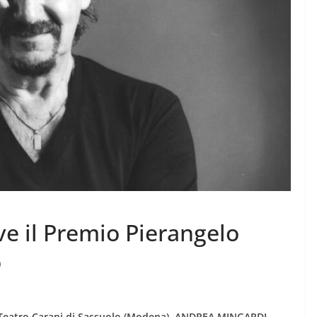
e il Premio Pierangelo
o
l Teatro Carani di Sassuolo (Modena), ANDREA MINGARDI