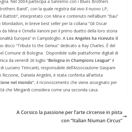
logna. Nel 2004 partecipa a Sanremo con i Blues Brothers
others Band”, con la quale registra dal vivo il nuovo LP,
l Battisti”, interpretato con Mina e contenuto nell’album “Bau”
a Mondadori, in breve best seller per la collana “Gli Oscar
da Mina e Ornella Vanoni per il primo duetto della loro storia
rsonalità Europea” in Campidoglio. A
Los Angeles ha ricevuto il
uo disco “Tribute to the Genius” dedicato a Ray Charles. È del
 Comune di Bologna. Disponibile sulle piattaforme digitali di
nica da venerdì 26 luglio “
Bologna in Champions League”
il
di Luciano Tirincanti, responsabile dell’Associazione Gaspare
 Riccione, Daniela Angelini, è stata conferita all’artista
cione nel mondo”
, il riconoscimento che viene assegnato per
 città che Mingardi considera come una seconda casa.
A Corsico la passione per l’arte circense in pista
con “Italian Niuman Circus”