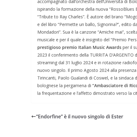
accompagnato dall’orchestra dell’Università di Bo
ispirando la formazione della nuova “RossoBlues Br
“Tribute to Ray Charles”. È autore del brano “Mogo
e del libro “Permette un ballo, Signorina?”, edito d
Mondadori”. Sua è la canzone “Amiche mai”, scelta 
musicale e per il quale è insignito del “Premio Pe
prestigioso premio Italian Music Awards
per il s
2023 il conferimento della TURRITA D’ARGENTO del
streaming dal 31 luglio 2024 e in rotazione radiofo
nuovo singolo. Il primo Agosto 2024 alla presenza 
Tirincanti, Paolo Gualandi di Coswel, e la sindaca di
bolognese la pergamena di
“Ambasciatore di Ric
la frequentazione e l’affetto dimostrato verso la
“Endorfine” è il nuovo singolo di Ester