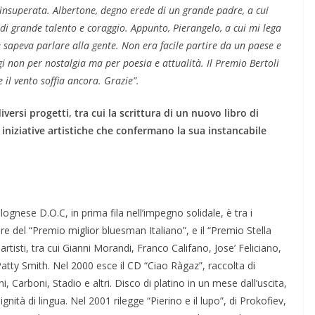
a insuperata. Albertone, degno erede di un grande padre, a cui
di grande talento e coraggio. Appunto, Pierangelo, a cui mi lega
 sapeva parlare alla gente. Non era facile partire da un paese e
 non per nostalgia ma per poesia e attualità. Il Premio Bertoli
l vento soffia ancora. Grazie”.
rsi progetti, tra cui la scrittura di un nuovo libro di
iniziative artistiche che confermano la sua instancabile
ognese D.O.C, in prima fila nell’impegno solidale, è tra i
ore del “Premio miglior bluesman Italiano”, e il “Premio Stella
artisti, tra cui Gianni Morandi, Franco Califano, Jose’ Feliciano,
atty Smith. Nel 2000 esce il CD “Ciao Ràgaz”, raccolta di
, Carboni, Stadio e altri. Disco di platino in un mese dall’uscita,
nità di lingua. Nel 2001 rilegge “Pierino e il lupo”, di Prokofiev,