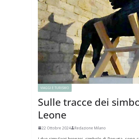
VIAGGI E TURISMO
Sulle tracce dei simboli
Leone
22 Ottobre 2024
Redazione Milano
I due simulacri bronzei, simbolo di Perugia, sono c