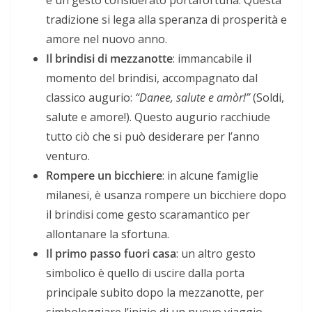
tradizione si lega alla speranza di prosperità e
amore nel nuovo anno.
Il brindisi di mezzanotte
: immancabile il
momento del brindisi, accompagnato dal
classico augurio:
“Danee, salute e amòr!”
(Soldi,
salute e amore!). Questo augurio racchiude
tutto ciò che si può desiderare per l’anno
venturo.
Rompere un bicchiere
: in alcune famiglie
milanesi, è usanza rompere un bicchiere dopo
il brindisi come gesto scaramantico per
allontanare la sfortuna.
Il primo passo fuori casa
: un altro gesto
simbolico è quello di uscire dalla porta
principale subito dopo la mezzanotte, per
simboleggiare l’inizio di un nuovo viaggio.