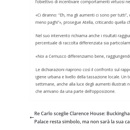
l’obiettivo di incentivare comportamenti virtuosi nell
«Ci diranno: “Eh, ma gli aumenti ci sono per tutti”,
meno paghi”», prosegue Atella, criticando quella ch
Nel suo intervento richiama anche i risultati ragg
percentuale di raccolta differenziata sia particola
«Noi a Cernusco differenziamo bene, raggiungend
Le dichiarazioni riaprono così il confronto sul rappor
igiene urbana e livello della tassazione locale. Un
settimane, anche alla luce degli aumenti illustrati n
che arrivano da una parte dell’opposizione.
Re Carlo sceglie Clarence House: Buckingh
Palace resta simbolo, ma non sarà la sua c