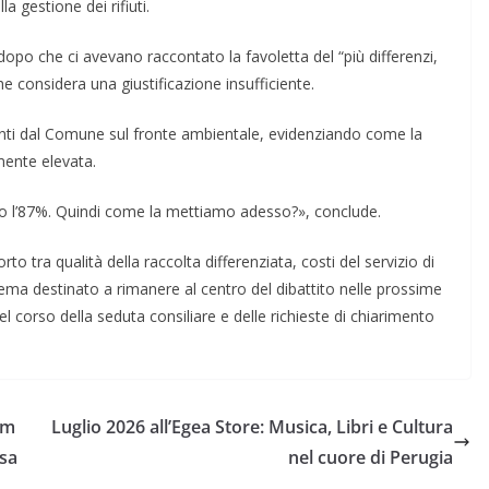
a gestione dei rifiuti.
 dopo che ci avevano raccontato la favoletta del “più differenzi,
e considera una giustificazione insufficiente.
iunti dal Comune sul fronte ambientale, evidenziando come la
rmente elevata.
o l’87%. Quindi come la mettiamo adesso?», conclude.
to tra qualità della raccolta differenziata, costi del servizio di
 tema destinato a rimanere al centro del dibattito nelle prossime
el corso della seduta consiliare e delle richieste di chiarimento
am
Luglio 2026 all’Egea Store: Musica, Libri e Cultura
asa
nel cuore di Perugia