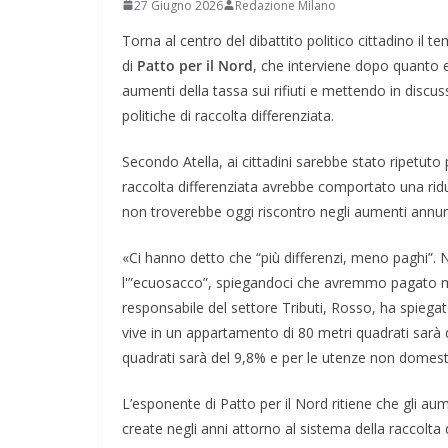
27 Giugno 2026
Redazione Milano
Torna al centro del dibattito politico cittadino il t
di
Patto per il Nord
, che interviene dopo quanto 
aumenti della tassa sui rifiuti e mettendo in discu
politiche di raccolta differenziata.
Secondo Atella, ai cittadini sarebbe stato ripetut
raccolta differenziata avrebbe comportato una riduz
non troverebbe oggi riscontro negli aumenti annunc
«Ci hanno detto che “più differenzi, meno paghi”. 
l'”ecuosacco”, spiegandoci che avremmo pagato me
responsabile del settore Tributi, Rosso, ha spiega
vive in un appartamento di 80 metri quadrati sarà 
quadrati sarà del 9,8% e per le utenze non domesti
L’esponente di Patto per il Nord ritiene che gli au
create negli anni attorno al sistema della raccolta 