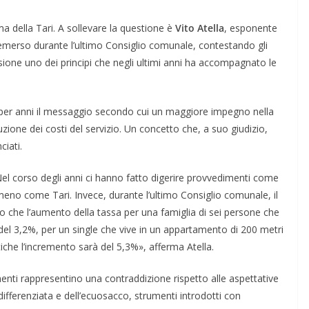
ema della Tari. A sollevare la questione è
Vito Atella
, esponente
emerso durante l’ultimo Consiglio comunale, contestando gli
ssione uno dei principi che negli ultimi anni ha accompagnato le
o per anni il messaggio secondo cui un maggiore impegno nella
ione dei costi del servizio. Un concetto che, a suo giudizio,
iati.
Nel corso degli anni ci hanno fatto digerire provvedimenti come
no come Tari. Invece, durante l’ultimo Consiglio comunale, il
to che l’aumento della tassa per una famiglia di sei persone che
del 3,2%, per un single che vive in un appartamento di 200 metri
che l’incremento sarà del 5,3%», afferma Atella.
menti rappresentino una contraddizione rispetto alle aspettative
differenziata e dell’ecuosacco, strumenti introdotti con