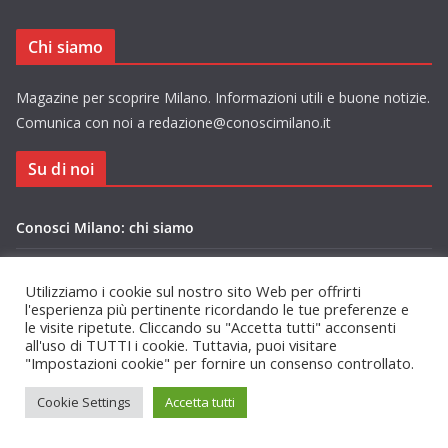
Chi siamo
Magazine per scoprire Milano. Informazioni utili e buone notizie.
Comunica con noi a redazione@conoscimilano.it
Su di noi
Conosci Milano: chi siamo
Privacy Policy Conosci Milano.it
Utilizziamo i cookie sul nostro sito Web per offrirti
l'esperienza più pertinente ricordando le tue preferenze e
le visite ripetute. Cliccando su "Accetta tutti" acconsenti
all'uso di TUTTI i cookie. Tuttavia, puoi visitare
"Impostazioni cookie" per fornire un consenso controllato.
Copyright © 2026
Conosci Milano
. Tutti i diritti riservati.
Cookie Settings
Accetta tutti
Tema:
ColorMag
di ThemeGrill. Powered by
WordPress
.