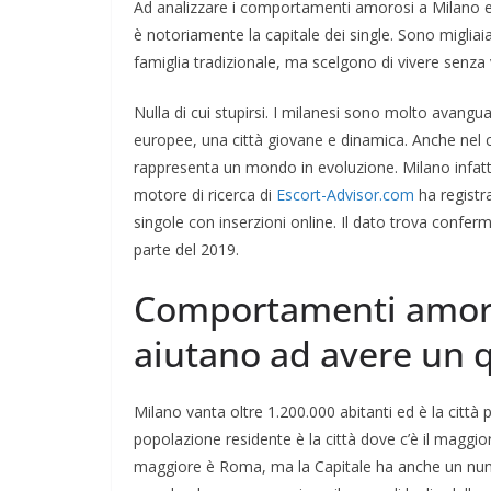
Ad analizzare i comportamenti amorosi a Milano e
è notoriamente la capitale dei single. Sono migli
famiglia tradizionale, ma scelgono di vivere senza vi
Nulla di cui stupirsi. I milanesi sono molto avanguar
europee, una città giovane e dinamica. Anche nel c
rappresenta un mondo in evoluzione. Milano infatti è
motore di ricerca di
Escort-Advisor.com
ha registra
singole con inserzioni online. Il dato trova confer
parte del 2019.
Comportamenti amoro
aiutano ad avere un 
Milano vanta oltre 1.200.000 abitanti ed è la città 
popolazione residente è la città dove c’è il maggior
maggiore è Roma, ma la Capitale ha anche un nume