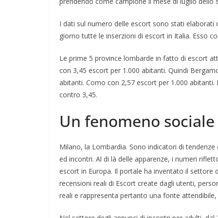
prendendo come campione il mese di luglio dello s
I dati sul numero delle escort sono stati elaborati
giorno tutte le inserzioni di escort in Italia. Esso c
Le prime 5 province lombarde in fatto di escort at
con 3,45 escort per 1.000 abitanti. Quindi Bergamo
abitanti. Como con 2,57 escort per 1.000 abitanti.
contro 3,45.
Un fenomeno sociale i
Milano, la Lombardia. Sono indicatori di tendenz
ed incontri. Al di là delle apparenze, i numeri riflet
escort in Europa. Il portale ha inventato il settore 
recensioni reali di Escort create dagli utenti, perso
reali e rappresenta pertanto una fonte attendibile,
Nel settore degli annunci di incontri per adulti, dal