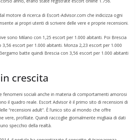
corso anno, erano state registrate escort online 1.756.
 dal motore di ricerca di Escort-Advisor.com che indicizza ogni
onsente ai propri utenti di scrivere delle vere e proprie recensioni.
tive sono Milano con 1,25 escort per 1.000 abitanti. Poi Brescia
 3,56 escort per 1.000 abitanti. Monza 2,23 escort per 1.000
 Bergamo batte quindi Brescia con 3,56 escort per 1.000 abitanti
n crescita
e e fenomeni sociali anche in materia di comportamenti amorosi
tono il quadro reale. Escort Advisor è il primo sito di recensioni di
delle “recensioni adult”. È l’unico sito al mondo che offre
ne vere, profilate. Quindi raccoglie giornalmente migliaia di dati
 uno specchio della realtà.
 2014, il portale ha concretizzato il concetto di trasparenza