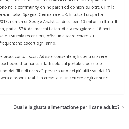
mono nella community online pareri ed opinioni su oltre 61 mila
era, in Italia, Spagna, Germania e UK. In tutta Europa ha
2018, numeri di Google Analytics, di cui ben 13 milioni in Italia. Il
ma, pari al 57% dei maschi italiani di età maggiore di 18 anni.
mese e 150 mila recensioni, offre un quadro chiaro sul
e frequentano escort ogni anno.
ste producono, Escort Advisor consente agli utenti di avere
 bacheche di annunci. Infatti solo sul portale è possibile
o dei “filtri di ricerca”, peraltro uno dei più utilizzati dai 13
 vera e propria realtà in crescita in un settore degli annunci
Qual è la giusta alimentazione per il cane adulto?