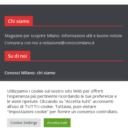
Chi siamo
Magazine per scoprire Milano. Informazioni utili e buone notizie.
Comunica con noi a redazione@conoscimilano.it
Su di noi
Conosci Milano: chi siamo
Privacy Policy Conosci Milano.it
Utilizziamo i cookie sul nostro sito Web per offrirti
l'esperienza più pertinente ricordando le tue preferenze e
le visite ripetute. Cliccando su "Accetta tutti" acconsenti
all'uso di TUTTI i cookie. Tuttavia, puoi visitare
"Impostazioni cookie" per fornire un consenso controllato.
Copyright © 2026
Conosci Milano
. Tutti i diritti riservati.
Cookie Settings
Accetta tutti
Tema:
ColorMag
di ThemeGrill. Powered by
WordPress
.