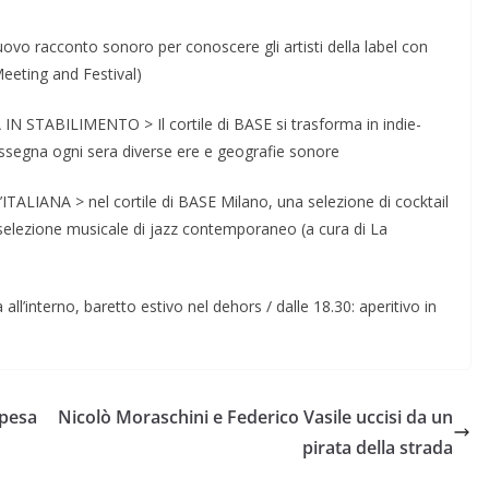
o racconto sonoro per conoscere gli artisti della label con
 Meeting and Festival)
STA IN STABILIMENTO > Il cortile di BASE si trasforma in indie-
assegna ogni sera diverse ere e geografie sonore
ITALIANA > nel cortile di BASE Milano, una selezione di cocktail
selezione musicale di jazz contemporaneo (a cura di La
a all’interno, baretto estivo nel dehors / dalle 18.30: aperitivo in
spesa
Nicolò Moraschini e Federico Vasile uccisi da un
pirata della strada