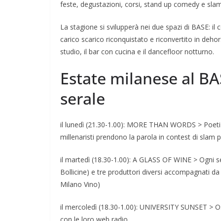
feste, degustazioni, corsi, stand up comedy e slam
La stagione si svilupperà nei due spazi di BASE: il c
carico scarico riconquistato e riconvertito in dehors
studio, il bar con cucina e il dancefloor notturno.
Estate milanese al B
serale
il lunedì (21.30-1.00): MORE THAN WORDS > Poeti po
millenaristi prendono la parola in contest di slam 
il martedì (18.30-1.00): A GLASS OF WINE > Ogni se
Bollicine) e tre produttori diversi accompagnati d
Milano Vino)
il mercoledì (18.30-1.00): UNIVERSITY SUNSET > Ospit
con le loro web radio