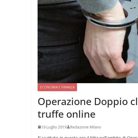
ECONOMIA E FINANZA
Operazione Doppio cl
truffe online
16 Luglio 2019
Redazione Milano
E’ scattato in queste ore il blitz nell’ambito di O