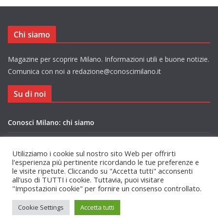
Chi siamo
Magazine per scoprire Milano. Informazioni utili e buone notizie.
Comunica con noi a redazione@conoscimilano.it
Su di noi
Conosci Milano: chi siamo
Privacy Policy Conosci Milano.it
Utilizziamo i cookie sul nostro sito Web per offrirti
l'esperienza più pertinente ricordando le tue preferenze e
le visite ripetute. Cliccando su "Accetta tutti" acconsenti
all'uso di TUTTI i cookie. Tuttavia, puoi visitare
"Impostazioni cookie" per fornire un consenso controllato.
Copyright © 2026
Conosci Milano
. Tutti i diritti riservati.
Cookie Settings
Accetta tutti
Tema:
ColorMag
di ThemeGrill. Powered by
WordPress
.