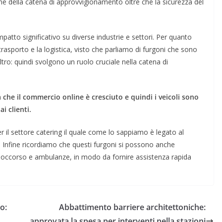
ne della catena di approvvigionamento oltre che la sicurezza del
tto significativo su diverse industrie e settori. Per quanto
 trasporto e la logistica, visto che parliamo di furgoni che sono
altro: quindi svolgono un ruolo cruciale nella catena di
 che il commercio online è cresciuto e quindi i veicoli sono
i clienti.
r il settore catering il quale come lo sappiamo è legato al
o. Infine ricordiamo che questi furgoni si possono anche
 soccorso e ambulanze, in modo da fornire assistenza rapida
o:
Abbattimento barriere architettoniche:
approvata la spesa per interventi nella stazioni