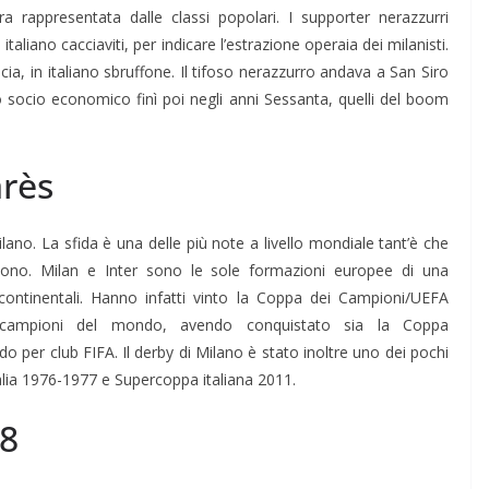
ra rappresentata dalle classi popolari. I supporter nerazzurri
n italiano cacciaviti, per indicare l’estrazione operaia dei milanisti.
cia, in italiano sbruffone. Il tifoso nerazzurro andava a San Siro
io socio economico finì poi negli anni Sessanta, quelli del boom
arès
Milano. La sfida è una delle più note a livello mondiale tant’è che
tono. Milan e Inter sono le sole formazioni europee di una
ontinentali. Hanno infatti vinto la Coppa dei Campioni/UEFA
ampioni del mondo, avendo conquistato sia la Coppa
o per club FIFA. Il derby di Milano è stato inoltre uno dei pochi
Italia 1976-1977 e Supercoppa italiana 2011.
18