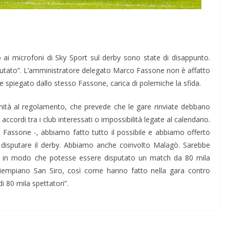
 ai microfoni di Sky Sport sul derby sono state di disappunto.
ifiutato”. L’amministratore delegato Marco Fassone non è affatto
me spiegato dallo stesso Fassone, carica di polemiche la sfida.
formità al regolamento, che prevede che le gare rinviate debbano
cordi tra i club interessati o impossibilità legate al calendario.
Fassone -, abbiamo fatto tutto il possibile e abbiamo offerto
er disputare il derby. Abbiamo anche coinvolto Malagò. Sarebbe
osì in modo che potesse essere disputato un match da 80 mila
 riempiano San Siro, così come hanno fatto nella gara contro
i 80 mila spettatori”.