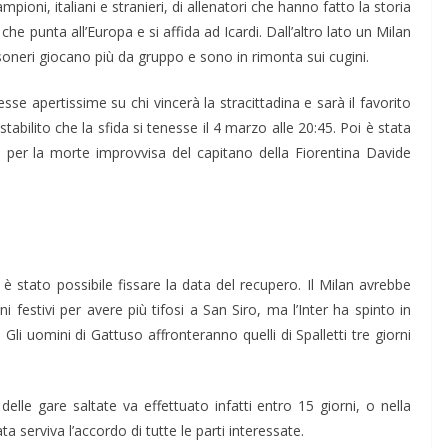
pioni, italiani e stranieri, di allenatori che hanno fatto la storia
 che punta all’Europa e si affida ad Icardi. Dall’altro lato un Milan
soneri giocano più da gruppo e sono in rimonta sui cugini.
esse apertissime su chi vincerà la stracittadina e sarà il favorito
bilito che la sfida si tenesse il 4 marzo alle 20:45. Poi è stata
, per la morte improvvisa del capitano della Fiorentina Davide
è stato possibile fissare la data del recupero. Il Milan avrebbe
ni festivi per avere più tifosi a San Siro, ma l’Inter ha spinto in
0. Gli uomini di Gattuso affronteranno quelli di Spalletti tre giorni
elle gare saltate va effettuato infatti entro 15 giorni, o nella
ata serviva l’accordo di tutte le parti interessate.