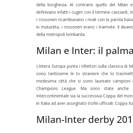
della borghesia. Al contrario quello del Milan e
definivano infatti i cugini con il termine casciavìt, i
I rossoneri ricambiavano i rivali con la parola baùs
in muturèta, i rossoneri erano i tramvèe. Il divar
della metropoli lombarda.
Milan e Inter: il palm
L’intera Europa punta i riflettori sulla classica di 
sono tantissime le tv straniere che lo trasmet
medesima città che si sono laureate campioni c
Champions League. Ma sono state anche c
Intercontinentale sia la successiva Coppa del mond
in Italia ad aver assegnato trofei ufficiali: Coppa 
Milan-Inter derby 20