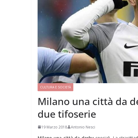
CULTURA E SOCIETÀ
Milano una città da der
due tifoserie
19 Marzo 2018
Antonio Nesci
Milano una città da derby
speciali. La stracitta