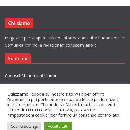
Chi siamo
Magazine per scoprire Milano. Informazioni utili e buone notizie.
Comunica con noi a redazione@conoscimilano.it
Su di noi
Conosci Milano: chi siamo
Privacy Policy Conosci Milano.it
Utilizziamo i cookie sul nostro sito Web per offrirti
l'esperienza più pertinente ricordando le tue preferenze e
le visite ripetute. Cliccando su "Accetta tutti" acconsenti
all'uso di TUTTI i cookie. Tuttavia, puoi visitare
"Impostazioni cookie" per fornire un consenso controllato.
Copyright © 2026
Conosci Milano
. Tutti i diritti riservati.
Cookie Settings
Accetta tutti
Tema:
ColorMag
di ThemeGrill. Powered by
WordPress
.